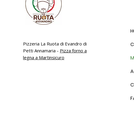
H
Pizzeria La Ruota di Evandro di
C
Petti Annamaria -
Pizza forno a
legna a Martinsicuro
M
A
C
F