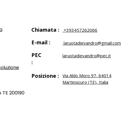
za
Chiamata :
+393457262066
E-mail :
laruotadievandro@gmail.com
PEC
laruotadievandro@pec.it
:
soluzione
Posizione :
​Via Aldo Moro 97, 64014
Martinsicuro (TE), Italia
A TE 200190