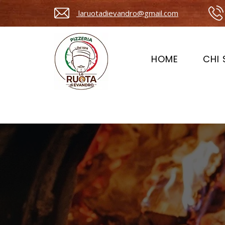
laruotadievandro@gmail.com
HOME
CHI