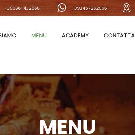
+390861432068
+393457262066
 SIAMO
MENU
ACADEMY
CONTATTA
MENU