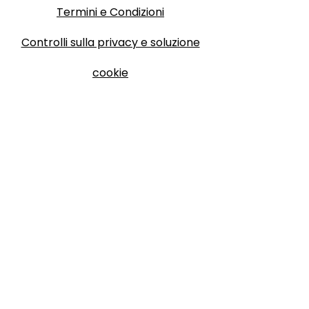
Termini e Condizioni
Controlli sulla privacy e soluzione
cookie
P. IVA
02087170672
– REA TE 200190
Questo sito utilizza cookie tecnici e, previo
consenso, cookie di terze parti.
Per maggiori informazioni consulta la Cookie Policy.
Informazioni di contatto
Chiamata :
+393457262066
PEC :
laruotadievandro@pec.it
E-mail :